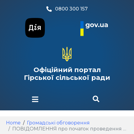
0800 300 157
Офіційний портал
Гірської сільської ради
Home
Громадські обговорення
ПОВІДОМЛЕННЯ про початок проведення громадських обговорень проєкта документу: «Стратегія розвитку Гірської сільської територіальної громади Бориспільського району Київської області до 2027 р.» (зі змінами) у формі електронних консультацій з громадськістю за допомогою електронного ресурсу веб-платформи «Єдина платформа місцевої демократії» (https://e-dem.ua) відповідно до розпорядження сільського голови Гірської сільської ради від 07.04.2026 № 28.