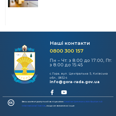
Наші контакти
0800 300 157
Пн – Чт: з 8:00 до 17:00, Пт:
з 8:00 до 15:45
с.Гора, вул. Центральна 5, Київська
обл., 08324
info@gora-rada.gov.ua
Весь контент доступний за ліцензією
Creative Commons Attribution 4.0
International license
, якщо не зазначено інше​