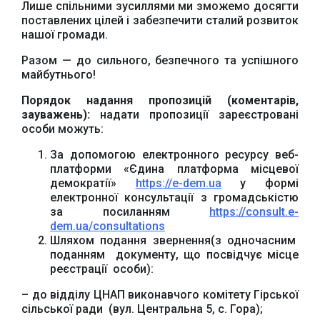
районної ради
Лише спільними зусиллями ми зможемо досягти
поставлених цілей і забезпечити сталий розвиток
нашої громади.
Разом — до сильного, безпечного та успішного
майбутнього!
Порядок надання пропозицій
(коментарів,
зауважень)
:
надати пропозиції зареєстровані
особи можуть:
За допомогою електронного ресурсу веб-
платформи «Єдина платформа місцевої
демократії»
https://e-dem.ua
у формі
електронної консультації з громадськістю
за посиланням
https://consult.e-
dem.ua/cons
u
ltations
Шляхом подання звернення(з одночасним
поданням документу, що посвідчує місце
реєстрації особи):
– до відділу ЦНАП виконавчого комітету Гірської
сільської ради (вул. Центральна 5, с. Гора);