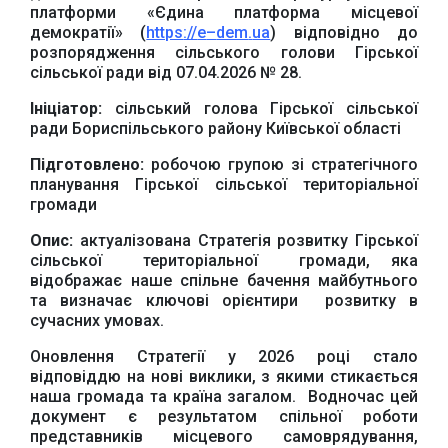
платформи «Єдина платформа місцевої
демократії» (
https
://
e
–
dem
.
ua
) відповідно до
розпорядження сільського голови Гірської
сільської ради від 07.04.2026 № 28.
Ініціатор
:
сільський голова Гірської сільської
ради Бориспільського району Київської області
Підготовлено
:
робочою групою зі стратегічного
планування Гірської сільської територіальної
громади
Опис:
актуалізована Стратегія розвитку Гірської
сільської територіальної громади, яка
відображає наше спільне бачення майбутнього
та визначає ключові орієнтири розвитку в
сучасних умовах.
Оновлення Стратегії у 2026 році стало
відповіддю на нові виклики, з якими стикається
наша громада та країна загалом. Водночас цей
документ є результатом спільної роботи
представників місцевого самоврядування,