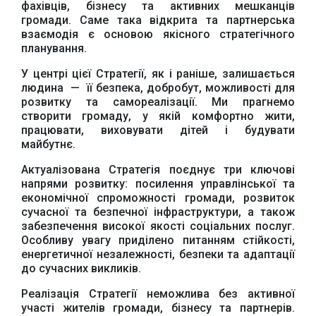
фахівців, бізнесу та активних мешканців
громади. Саме така відкрита та партнерська
взаємодія є основою якісного стратегічного
планування.
Офіційний веб-сайт
Офіційне інтернет-
Верховної Ради
представництво
У центрі цієї Стратегії, як і раніше, залишається
України
Президента України
людина — її безпека, добробут, можливості для
розвитку та самореалізації. Ми прагнемо
створити громаду, у якій комфортно жити,
працювати, виховувати дітей і будувати
майбутнє.
Актуалізована Стратегія поєднує три ключові
Урядовий портал
Київська обласна
напрями розвитку: посилення управлінської та
державна адміністрація
економічної спроможності громади, розвиток
сучасної та безпечної інфраструктури, а також
забезпечення високої якості соціальних послуг.
Особливу увагу приділено питанням стійкості,
енергетичної незалежності, безпеки та адаптації
до сучасних викликів.
Реалізація Стратегії неможлива без активної
Офіційний веб-сайт
Офіційний веб-сайт
участі жителів громади, бізнесу та партнерів.
Бориспільської РДА
Бориспільської