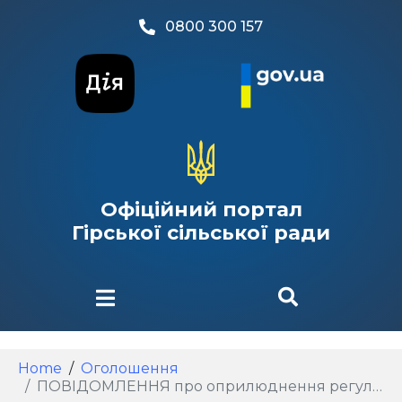
0800 300 157
Офіційний портал
Гірської сільської ради
Home
Оголошення
ПОВІДОМЛЕННЯ про оприлюднення регуляторного акта – проекту рішення Гірської сільської ради Бориспільського району Київської області «Про затвердження Положення про тимчасове користування окремими елементами благоустрою комунальної власності для розміщення тимчасових споруд та інших об’єктів для провадження підприємницької діяльності на території Гірської територіальної громади Бориспільського району Київської області»