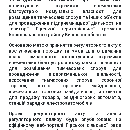
користування окремими елементами
благоустрою комунальної власності для
розміщення тимчасових споруд та інших об’єктів
Офіційний веб-сайт
Офіційне інтернет-
для провадження підприємницької діяльності на
Верховної Ради
представництво
України
Президента України
території Гірської територіальної громади
Бориспільського району Київської області».
Основною метою прийняття регуляторного акту є
врегулювання порядку та умов для отримання
права тимчасового користування окремими
елементами благоустрою комунальної власності
Урядовий портал
для розміщення тимчасових споруд для
Київська обласна
провадження підприємницької діяльності,
державна адміністрація
пересувних тимчасових споруд, сезонної
торгівлі, літніх торгових майданчиків,
всесезонних торгових майданчиків, автоматів
для продажу товарів, вендиногових автоматів,
станцій зарядки електроавтомобілів .
Проект регуляторного акту та аналіз
Офіційний веб-сайт
Офіційний веб-сайт
регуляторного впливу буде опубліковано на
Бориспільської РДА
Бориспільської
офіційному веб-порталі Гірської сільської ради
районної ради