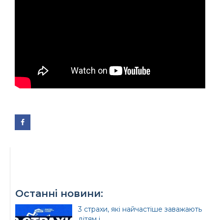
Офіційний веб-сайт
Офіційне інтернет-
Верховної Ради
представництво
України
Президента України
Урядовий портал
Київська обласна
державна адміністрація
Офіційний веб-сайт
Офіційний веб-сайт
Бориспільської РДА
Бориспільської
Останні новини:
районної ради
3 страхи, які найчастіше заважають
дітям і...