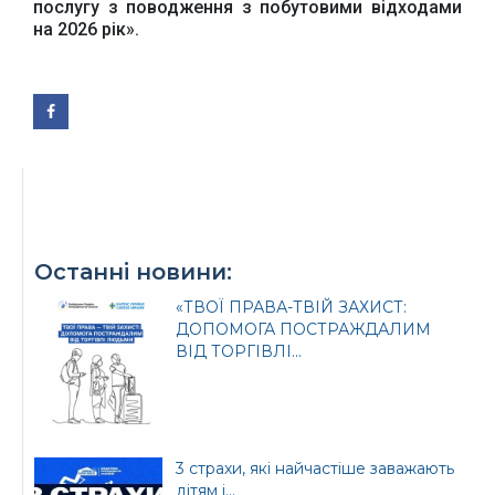
послугу з поводження з побутовими відходами
на 2026 рік».
Урядовий портал
Київська обласна
державна адміністрація
Останні новини:
«ТВОЇ ПРАВА-ТВІЙ ЗАХИСТ:
Офіційний веб-сайт
Офіційний веб-сайт
ДОПОМОГА ПОСТРАЖДАЛИМ
Бориспільської РДА
Бориспільської
ВІД ТОРГІВЛІ...
районної ради
3 страхи, які найчастіше заважають
дітям і...