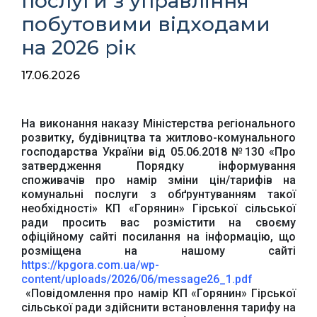
послуги з управління
побутовими відходами
на 2026 рік
17.06.2026
На виконання наказу Міністерства регіонального
розвитку, будівництва та житлово-комунального
господарства України від 05.06.2018 №130 «Про
затвердження Порядку інформування
споживачів про намір зміни цін/тарифів на
комунальні послуги з обґрунтуванням такої
необхідності
»
КП «Горянин» Гірської сільської
ради просить вас розмістити на своєму
офіційному сайті посилання на інформацію, що
розміщена на нашому сайті
https://kpgora.com.ua/wp-
content/uploads/2026/06/message26_1.pdf
Офіційний веб-сайт
Офіційне інтернет-
«Повідомлення про намір КП «Горянин» Гірської
Верховної Ради
представництво
України
Президента України
сільської ради здійснити встановлення тарифу на