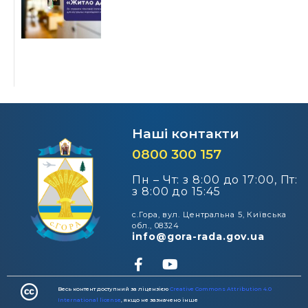
Наші контакти
0800 300 157
Пн – Чт: з 8:00 до 17:00, Пт:
з 8:00 до 15:45
с.Гора, вул. Центральна 5, Київська
обл., 08324
info@gora-rada.gov.ua
Весь контент доступний за ліцензією
Creative Commons Attribution 4.0
International license
, якщо не зазначено інше​