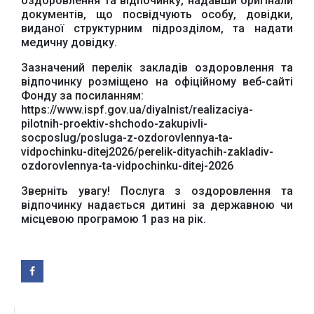
оздоровлення та відпочинку, надавши оригінали
документів, що посвідчують особу, довідки,
виданої структурним підрозділом, та надати
медичну довідку.
Зазначений перелік закладів оздоровлення та
відпочинку розміщено на офіційному веб-сайті
Фонду за посиланням:
https://www.ispf.gov.ua/diyalnist/realizaciya-
pilotnih-proektiv-shchodo-zakupivli-
socposlug/posluga-z-ozdorovlennya-ta-
vidpochinku-ditej2026/perelik-dityachih-zakladiv-
ozdorovlennya-ta-vidpochinku-ditej-2026
Зверніть увагу! Послуга з оздоровлення та
відпочинку надається дитині за державною чи
місцевою програмою 1 раз на рік.