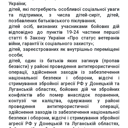
України;
дітей, які потребують особливої соціальної уваги
та підтримки, з числа дітей-сиріт, дітей,
позбавлених батьківського піклування;
дітей осіб, визнаних учасниками бойових дій
відповідно до пунктів 19-24 частини першої
статті 6 Закону України «Про статус ветеранів
війни, гарантії їх соціального захисту»;
дітей, зареєстрованих як внутрішньо переміщені
особи;
дітей, один із батьків яких загинув (пропав
безвісти) у районі проведення антитерористичної
операції, здійснення заходів із забезпечення
національної безпеки і оборони, відсічі і
стримування збройної агресії РФ у Донецькій та
Луганській областях, бойових дій чи збройних
конфліктів або помер внаслідок поранення,
контузії чи каліцтва, одержаних у районі
проведення антитерористичної операції,
здійснення заходів із забезпечення національної
безпеки і оборони, відсічі і стримування збройної
агресії РФ у Донецькій та Луганській областях,