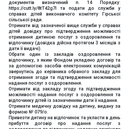
документів визначений п. 14 Порядку:
https://cutt.ly/8tT42g7I та подати до служби у
Урядовий портал
справах дітей виконавчого комітету Гірської
Київська обласна
державна адміністрація
сільської ради.
Отримати від зазначеної вище служби у справах
дітей довідку про підтвердження можливості
отримання дитиною послуг з оздоровлення та
відпочинку (довідка дійсна протягом 3 місяців з
дати її видачі).
Обрати один із закладів оздоровлення та
відпочинку, з яким Фондом укладено договір та
Офіційний веб-сайт
Офіційний веб-сайт
Бориспільської РДА
Бориспільської
за допомогою засобів електронних комунікацій
районної ради
звернутись до керівника обраного закладу для
отримання згоди та підтвердження можливості
надання послуг з оздоровлення.
Отримати від закладу згоду та підтвердження
можливості надання послуг з оздоровлення та
відпочинку дітей із зазначенням дати її надання.
Отримати медичну довідку на дитину, видану за
формою № 079/о.
Привезти дитину на відпочинок та укласти в день
прибуття договір про надання послуг з