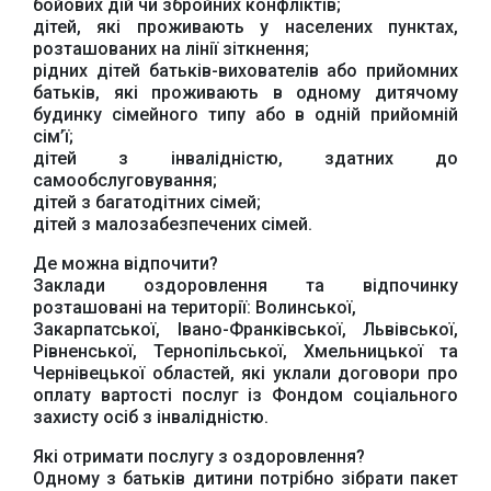
бойових дій чи збройних конфліктів;
дітей, які проживають у населених пунктах,
розташованих на лінії зіткнення;
рідних дітей батьків-вихователів або прийомних
батьків, які проживають в одному дитячому
будинку сімейного типу або в одній прийомній
сім’ї;
дітей з інвалідністю, здатних до
самообслуговування;
дітей з багатодітних сімей;
дітей з малозабезпечених сімей.
Де можна відпочити?
Заклади оздоровлення та відпочинку
розташовані на території: Волинської,
Закарпатської, Івано-Франківської, Львівської,
Офіційний веб-сайт
Офіційне інтернет-
Рівненської, Тернопільської, Хмельницької та
Верховної Ради
представництво
Чернівецької областей, які уклали договори про
України
Президента України
оплату вартості послуг із Фондом соціального
захисту осіб з інвалідністю.
Які отримати послугу з оздоровлення?
Одному з батьків дитини потрібно зібрати пакет