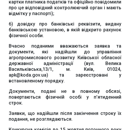
картки платника податків та офіційно повідомили
про це відповідний контролюючий орган і мають
відмітку у паспорті);
6) довідку про банківські реквізити, видану
банківською установою, в якій відкрито рахунок
фізичної особи.
Вчасно поданими вважаються заявка та
документи, які надійшли до управління
агропромислового розвитку Київської обласної
державної адміністрації (вул. Велика
Офіційний веб-сайт
Офіційне інтернет-
Верховної Ради
представництво
Васильківська,13/1, м. Київ, 01024,
України
Президента України
apk@koda.gov.ua) та зареєстровані у
встановленому порядку.
Документи, подані не в повному обсязі,
повертаються фізичній особі у п’ятиденний
строк.
Урядовий портал
Заявки, що надійшли після закінчення строку їх
Київська обласна
подання, не розглядаються.
державна адміністрація
Конкурсна комісія до 15 жовтня поточного року