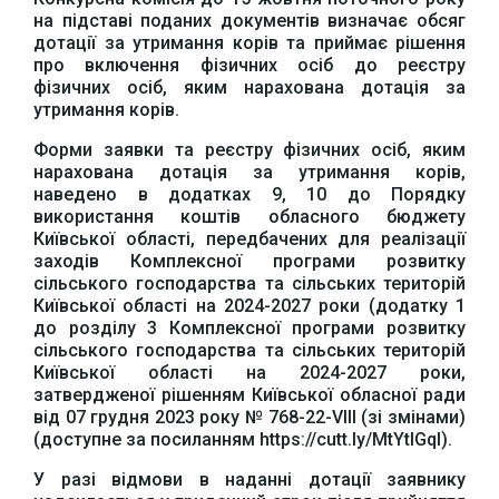
на підставі поданих документів визначає обсяг
дотації за утримання корів та приймає рішення
про включення фізичних осіб до реєстру
фізичних осіб, яким нарахована дотація за
утримання корів.
Офіційний веб-сайт
Офіційний веб-сайт
Бориспільської РДА
Бориспільської
Форми заявки та реєстру фізичних осіб, яким
районної ради
нарахована дотація за утримання корів,
наведено в додатках 9, 10 до Порядку
використання коштів обласного бюджету
Київської області, передбачених для реалізації
заходів Комплексної програми розвитку
сільського господарства та сільських територій
Київської області на 2024-2027 роки (додатку 1
до розділу 3 Комплексної програми розвитку
сільського господарства та сільських територій
Київської області на 2024-2027 роки,
затвердженої рішенням Київської обласної ради
від 07 грудня 2023 року № 768-22-VIII (зі змінами)
(доступне за посиланням https://cutt.ly/MtYtIGqI).
У разі відмови в наданні дотації заявнику