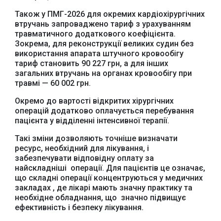
Також у ПМГ-2026 для окремих кардіохірургічних
втручань запроваджено тариф з урахуванням
травматичного додаткового коефіцієнта.
Зокрема, для реконструкції великих судин без
Офіційний веб-сайт
Офіційний веб-сайт
використання апарата штучного кровообігу
Бориспільської РДА
Бориспільської
тариф становить 90 227 грн, а для інших
районної ради
загальних втручань на органах кровообігу при
травмі — 60 002 грн.
Окремо
до вартості відкритих хірургічних
операцій додатково оплачується перебування
пацієнта у відділенні інтенсивної терапії.
Такі зміни дозволяють точніше визначати
ресурс, необхідний для лікування, і
забезпечувати відповідну оплату за
найскладніші операції. Для пацієнтів це означає,
що складні операції концентруються у медичних
закладах , де лікарі мають значну практику та
необхідне обладнання, що значно підвищує
ефективність і безпеку лікування.