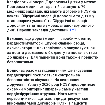
Кардіологічні операції дорослим і дітям у межах
Програми медичних гарантій виконують 79
медичних закладів, які мають договір з НСЗУ на
пакети “Хірургічні операції дорослим та дітям у
стаціонарних умовах” та “
Хірургічні операції
дорослим та дітям в умовах стаціонару одного
дня”
.
Перелік закладів доступний
ТУТ
.
Важливо
, що дорогі медичні вироби — стенти,
кардіостимулятори, штучні клапани серця,
оксигенатори — централізовано закуповуються
за кошти державного бюджету та постачаються
до лікарень. Для пацієнтів вони також є повністю
безоплатними.
Водночас разом із підвищенням фінансування
кардіохірургії посилюється контроль за
безоплатністю лікування. На виконання
доручення Уряду у 2026 році НСЗУ проводитиме
окремий моніторинг лікарень саме у частині
кардіохірургічних втручань. Його мета —
пересвідчитися, що заклади дотримуються
виконання умов договорів НСЗУ, а пацієнти