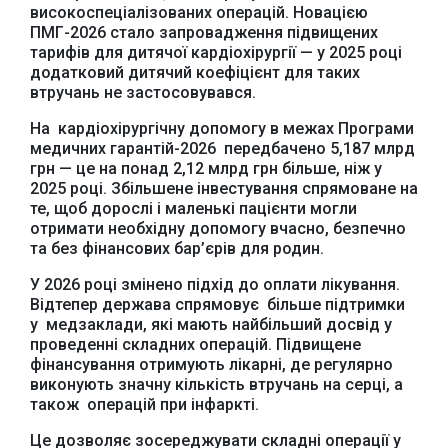
високоспеціалізованих операцій. Новацією
ПМГ-2026 стало запровадження підвищених
тарифів для дитячої кардіохірургії — у 2025 році
додатковий дитячий коефіцієнт для таких
втручань не застосовувався.
На кардіохірургічну допомогу в межах Програми
медичних гарантій-2026 передбачено 5,187 млрд
грн — це на понад 2,12 млрд грн більше, ніж у
2025 році. Збільшене інвестування спрямоване на
те, щоб дорослі і маленькі пацієнти могли
отримати необхідну допомогу вчасно, безпечно
та без фінансових бар’єрів для родин.
У 2026 році змінено підхід до оплати лікування.
Відтепер держава спрямовує більше підтримки
у медзаклади, які мають найбільший досвід у
проведенні складних операцій. Підвищене
фінансування отримують лікарні, де регулярно
виконують значну кількість втручань на серці, а
також операцій при інфаркті.
Це дозволяє зосереджувати складні операції у