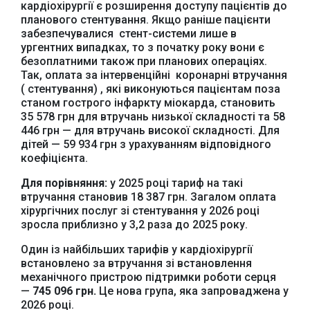
кардіохірургії є розширення доступу пацієнтів до
планового стентування. Якщо раніше пацієнти
забезпечувалися стент-системи лише в
ургентних випадках, то з початку року вони є
безоплатними також при планових операціях.
Так, оплата за інтервенційні коронарні втручання
( стентування) , які виконуються пацієнтам поза
станом гострого інфаркту міокарда, становить
35 578 грн для втручань низької складності та 58
446 грн — для втручань високої складності. Для
дітей — 59 934 грн з урахуванням відповідного
Офіційний веб-сайт
Офіційне інтернет-
Верховної Ради
представництво
коефіцієнта.
України
Президента України
Для порівняння:
у 2025 році тариф на такі
втручання становив 18 387 грн. Загалом оплата
хірургічних послуг зі стентування у 2026 році
зросла приблизно у 3,2 раза до 2025 року.
Один із найбільших тарифів у кардіохірургії
Урядовий портал
встановлено за втручання зі встановлення
Київська обласна
механічного пристрою підтримки роботи серця
державна адміністрація
—
745 096 грн.
Це нова група, яка запроваджена у
2026 році.