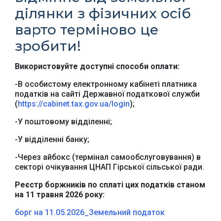
ділянки з фізичних осіб
варто терміново це
зробити!
Використовуйте доступні способи оплати:
-В особистому електронному кабінеті платника
податків на сайті Державної податкової служби
(
https://cabinet.tax.gov.ua/login
);
Офіційний веб-сайт
Офіційне інтернет-
Верховної Ради
представництво
України
Президента України
-У поштовому відділенні;
-У відділенні банку;
-Через айбокс (термінал самообслуговування) в
секторі очікування ЦНАП Гірської сільської ради.
Реєстр боржників по сплаті цих податків станом
Урядовий портал
Київська обласна
на 11 травня 2026 року:
державна адміністрація
борг на 11.05.2026_Земельний податок