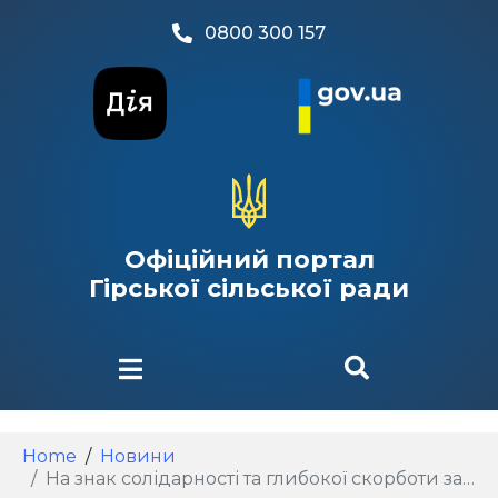
0800 300 157
Офіційний портал
Гірської сільської ради
Home
Новини
На знак солідарності та глибокої скорботи за жертвами чергової жорстокої й підступної атаки російських терористів, яка призвела до страшних руйнувань та масової загибелі мирних людей у Києві та на Київщині, 7 липня в Гірській громаді оголошено Днем жалоби.