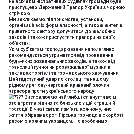
на всіх адміністративних будівлях громади буде
приспущено Державний Прапор України з чорною
стрічкою.
Ми закликаємо підприємства, установи,
організації всіх форм власності, а також жителів
приватного сектору долучитися до жалобних
заходів і також приспустити прапори на своїх
Офіційний веб-сайт
Офіційне інтернет-
об’єктах.
Верховної Ради
представництво
Усім суб’єктам господарювання наполегливо
України
Президента України
рекомендується утриматися від проведення
будь-яких розважальних заходів, а також від
трансляції гучної чи розважальної музики в
закладах торгівлі та громадського харчування.
Цей підступний удар по столиці та нашому
рідному регіону-черговий кривавий злочин
агресора проти українського народу.
Урядовий портал
Київська обласна
Висловлюємо найглибші співчуття всім,
державна адміністрація
хто втратив рідних та близьких у цій страшній
трагедії. Вічна і світла пам’ять кожному, чиє
життя обірвав ворог. Гірська громада в скорботі
разом з кожним українцем. Не пробачимо.