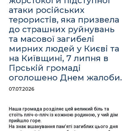
жорстокої й підступної
атаки російських
терористів, яка призвела
до страшних руйнувань
та масової загибелі
мирних людей у Києві та
на Київщині, 7 липня в
Гірській громаді
оголошено Днем жалоби.
07.07.2026
Наша громада розділяє цей великий біль та
стоїть пліч-о-пліч із кожною родиною, у чий дім
прийшло горе.
На знак вшанування пам’яті загиблих цього дня