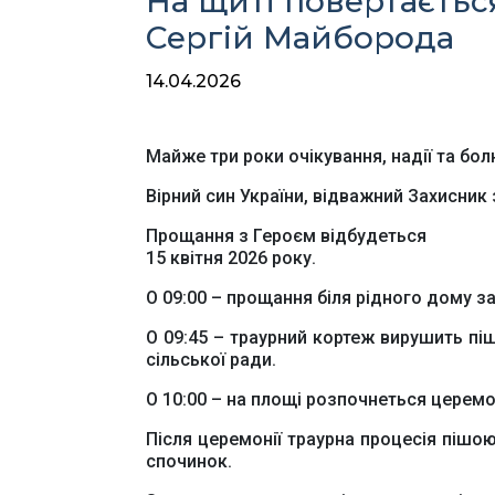
На щиті повертаєтьс
Сергій Майборода
14.04.2026
Майже три роки очікування, надії та бо
Вірний син України, відважний Захисник
Прощання з Героєм відбудеться
15 квітня 2026 року.
О 09:00 – прощання біля рідного дому за
О 09:45 – траурний кортеж вирушить пі
сільської ради.
О 10:00 – на площі розпочнеться церем
Після церемонії траурна процесія пішо
спочинок.