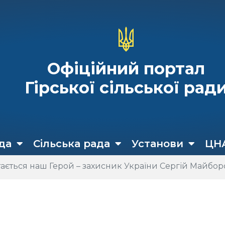
Офіційний портал
Гірської сільської рад
да
Сільська рада
Установи
ЦН
тається наш Герой – захисник України Сергій Майбо