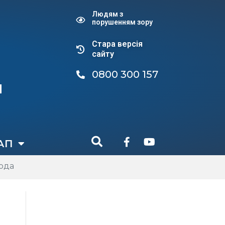
Людям з
порушенням зору
Стара версiя
сайту
0800 300 157
и
АП
рода