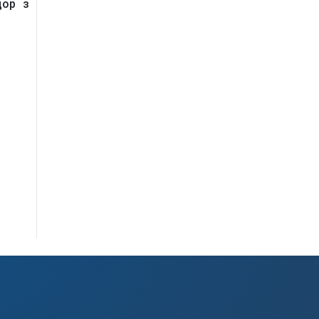
дор з