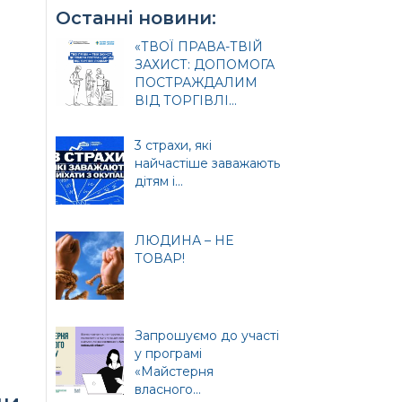
Останні новини:
«ТВОЇ ПРАВА-ТВІЙ
ЗАХИСТ: ДОПОМОГА
ПОСТРАЖДАЛИМ
ВІД ТОРГІВЛІ...
3 страхи, які
найчастіше заважають
дітям і...
ЛЮДИНА – НЕ
ТОВАР!
Запрошуємо до участі
у програмі
«Майстерня
власного...