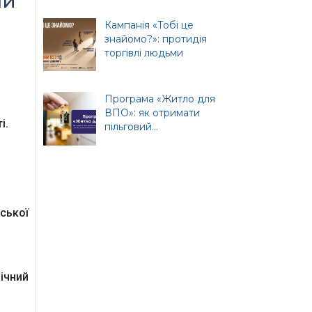
ни
и
Кампанія «Тобі це
знайомо?»: протидія
торгівлі людьми
ція
Програма «Житло для
ВПО»: як отримати
і.
пільговий...
т
ної
ської
ічний