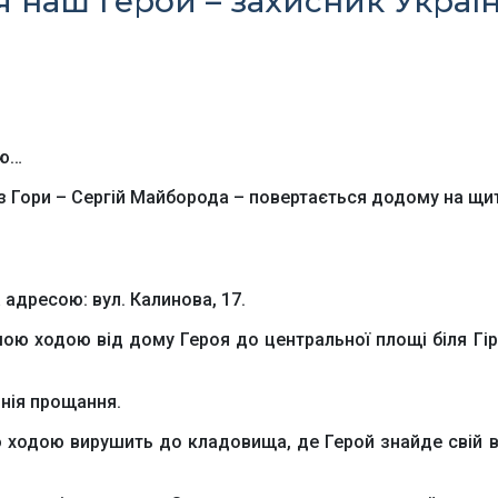
я наш Герой – захисник Украї
Президента Україн
Київська обласна
Урядовий портал
державна адміністра
лю…
 з Гори – Сергій Майборода – повертається додому на щит
Офіційний веб-сайт
Офіційний веб-сай
 адресою: вул. Калинова, 17.
Бориспільської РДА
Бориспільської район
ради
шою ходою від дому Героя до центральної площі біля Гір
онія прощання.
ю ходою вирушить до кладовища, де Герой знайде свій в