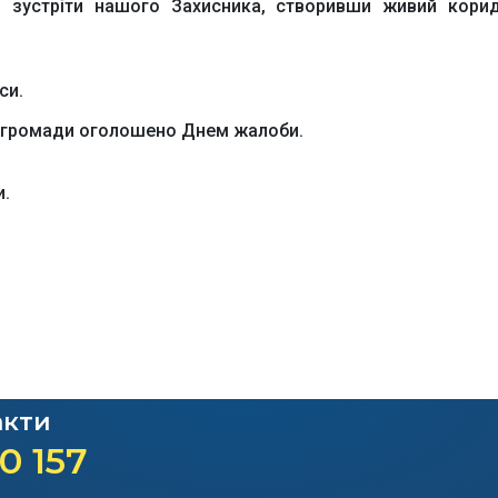
 зустріти нашого Захисника, створивши живий кори
си.
кої громади оголошено Днем жалоби.
и.
акти
0 157