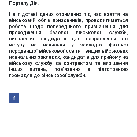
Урядовий портал
Порталу Дія.
Київська обласна
державна адміністрація
На підставі даних отриманих під час взяття на
військовий облік призовників, проводитиметься
робота щодо попереднього призначення для
проходження базової військової служби,
виявлення кандидатів для направлення до
вступу на навчання у закладах фахової
передвищої військової освіти і вищих військових
Офіційний веб-сайт
Офіційний веб-сайт
навчальних закладах, кандидатів для прийому на
Бориспільської РДА
Бориспільської
військову службу за контрактом та вирішення
районної ради
інших питань, пов’язаних з підготовкою
громадян до військової служби.