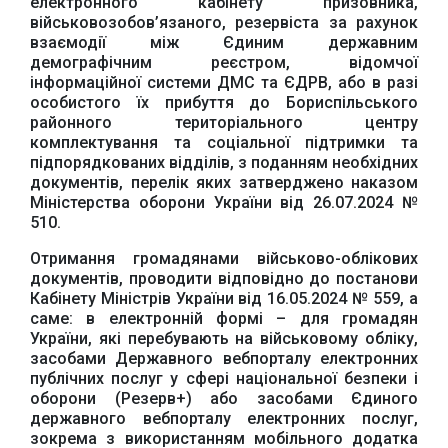
електронного кабінету призовника,
військовозобов’язаного, резервіста за рахунок
взаємодії між Єдиним державним
демографічним реєстром, відомчої
інформаційної системи ДМС та ЄДРВ, або в разі
особистого їх прибуття до Бориспільського
районного територіального центру
комплектування та соціальної підтримки та
підпорядкованих відділів, з поданням необхідних
документів, перелік яких затверджено наказом
Міністерства оборони України від 26.07.2024 №
510.
Отримання громадянами військово-облікових
документів, проводити відповідно до постанови
Офіційний веб-сайт
Офіційне інтернет-
Кабінету Міністрів України від 16.05.2024 № 559, а
Верховної Ради
представництво
України
Президента України
саме: в електронній формі – для громадян
України, які перебувають на військовому обліку,
засобами Державного вебпорталу електронних
публічних послуг у сфері національної безпеки і
оборони (Резерв+) або засобами Єдиного
державного вебпорталу електронних послуг,
зокрема з використанням мобільного додатка