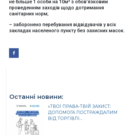
Верховної Ради
представництво
не більше 1 особи на 10м² з обов’язковим
України
Президента України
проведенням заходів щодо дотримання
санітарних норм;
– заборонено перебування відвідувачів у всіх
закладах населеного пункту без захисних масок.
Урядовий портал
Київська обласна
державна адміністрація
Останні новини:
Офіційний веб-сайт
Офіційний веб-сайт
Бориспільської РДА
Бориспільської
«ТВОЇ ПРАВА-ТВІЙ ЗАХИСТ:
районної ради
ДОПОМОГА ПОСТРАЖДАЛИМ
ВІД ТОРГІВЛІ...