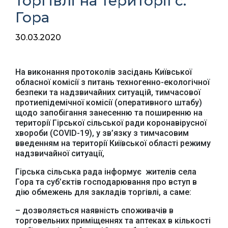
торгівлі на території с.
Гора
30.03.2020
На виконання протоколів засідань Київської
обласної комісії з питань техногенно-екологічної
безпеки та надзвичайних ситуацій, тимчасової
протиепідемічної комісії (оперативного штабу)
щодо запобігання занесенню та поширенню на
території Гірської сільської ради коронавірусної
хвороби (COVID-19), у зв’язку з тимчасовим
введенням на території Київської області режиму
надзвичайної ситуації,
Гірська сільська рада інформує жителів села
Гора та суб’єктів господарювання про вступ в
дію обмежень для закладів торгівлі, а саме:
– дозволяється наявність споживачів в
торговельних приміщеннях та аптеках в кількості
Офіційний веб-сайт
Офіційне інтернет-