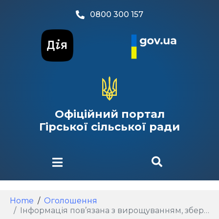
0800 300 157
Офіційний портал
Гірської сільської ради
Home
Оголошення
Інформація пов’язана з вирощуванням, зберіганням, переробкою та реалізацією тютюну і тютюнової сировини.