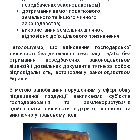
передбачених законодавством);
дотримання вимог податкового,
земельного та іншого чинного
Офіційний веб-сайт
Офіційне інтернет-
Верховної Ради
представництво
законодавства;
України
Президента України
використання земельних ділянок
відповідно до їх цільового призначення.
Наголошуємо, що здійснення господарської
діяльності без державної реєстрації та/або без
отримання передбачених законодавством
ліцензій і дозвільних документів тягне за собою
Урядовий портал
відповідальність, встановлену законодавством
Київська обласна
державна адміністрація
України.
З метою запобігання порушенням у сфері обігу
підакцизної продукції закликаємо суб’єктів
господарювання та землекористувачів
здійснювати діяльність відкрито, прозоро та
виключно у правовому полі.
Офіційний веб-сайт
Офіційний веб-сайт
Бориспільської РДА
Бориспільської
районної ради