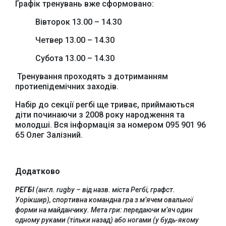
Графік тренувань вже сформовано:
Вівторок 13.00 – 14.30
Четвер 13.00 – 14.30
Субота 13.00 – 14.30
Тренування проходять з дотриманням
протиепідемічних заходів.
Набір до секції регбі ще триває, приймаються
діти починаючи з 2008 року народження та
молодші. Вся інформація за номером 095 901 96
65 Олег Залізний.
Додатково
РЕГБІ
(англ. rugby – від назв. міста Регбі, графст.
Уорікшир), спортивна командна гра з м’ячем овальної
Офіційний веб-сайт
Офіційне інтернет-
форми на майданчику. Мета гри: передаючи м’яч один
Верховної Ради
представництво
одному руками (тільки назад) або ногами (у будь-якому
України
Президента України