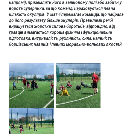
напрямі), приземлити його в заліковому полі або забити у
ворота суперника, за що команді нараховується певна
кількість окулярів. У матчі перемагає команда, що набрала
до його результату більше окулярів. Правилами регбі
вирішується жорстка силова боротьба, відповідно, від
гравців вимагається хороша фізична і функціональна
підготовка, витривалість, рухливість, сила, наявність
Урядовий портал
Київська обласна
борцівських навиків і певних морально-вольових якостей.
державна адміністрація
Офіційний веб-сайт
Офіційний веб-сайт
Бориспільської РДА
Бориспільської
районної ради