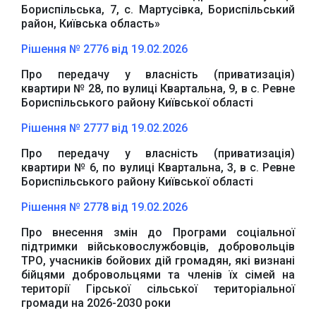
Бориспільська, 7, с. Мартусівка, Бориспільський
район, Київська область»
Рішення № 2776 від 19.02.2026
Про передачу у власність (приватизація)
квартири № 28, по вулиці Квартальна, 9, в с. Ревне
Бориспільського району Київської області
Рішення № 2777 від 19.02.2026
Про передачу у власність (приватизація)
квартири № 6, по вулиці Квартальна, 3, в с. Ревне
Бориспільського району Київської області
Офіційний веб-сайт
Офіційне інтернет-
Верховної Ради
представництво
Рішення № 2778 від 19.02.2026
України
Президента України
Про внесення змін до Програми соціальної
підтримки військовослужбовців, добровольців
ТРО, учасників бойових дій громадян, які визнані
бійцями добровольцями та членів їх сімей на
території Гірської сільської територіальної
громади на 2026-2030 роки
Урядовий портал