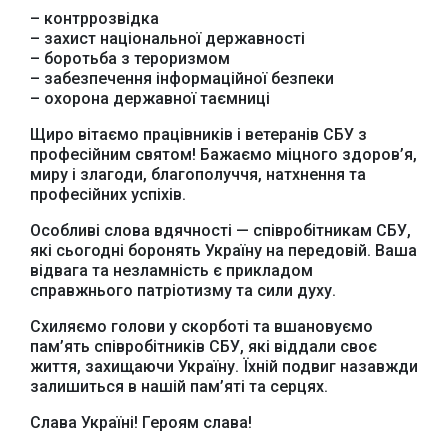
– контррозвідка
– захист національної державності
– боротьба з тероризмом
– забезпечення інформаційної безпеки
– охорона державної таємниці
Щиро вітаємо працівників і ветеранів СБУ з
Офіційний веб-сайт
Офіційне інтернет-
професійним святом! Бажаємо міцного здоров’я,
Верховної Ради
представництво
миру і злагоди, благополуччя, натхнення та
України
Президента України
професійних успіхів.
Особливі слова вдячності — співробітникам СБУ,
які сьогодні боронять Україну на передовій. Ваша
відвага та незламність є прикладом
справжнього патріотизму та сили духу.
Урядовий портал
Схиляємо голови у скорботі та вшановуємо
Київська обласна
державна адміністрація
пам’ять співробітників СБУ, які віддали своє
життя, захищаючи Україну. Їхній подвиг назавжди
залишиться в нашій пам’яті та серцях.
Слава Україні! Героям слава!