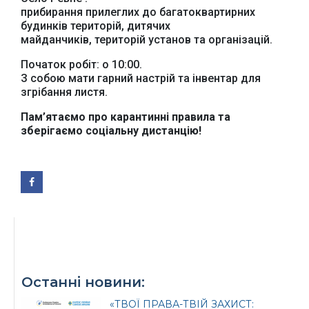
прибирання прилеглих до багатоквартирних
Офіційний веб-сайт
Офіційне інтернет-
будинків територій, дитячих
Верховної Ради
представництво
майданчиків, територій установ та організацій.
України
Президента України
Початок робіт: о 10:00.
З собою мати гарний настрій та інвентар для
згрібання листя.
Пам’ятаємо про карантинні правила та
зберігаємо соціальну дистанцію!
Урядовий портал
Київська обласна
державна адміністрація
Офіційний веб-сайт
Офіційний веб-сайт
Бориспільської РДА
Бориспільської
районної ради
Останні новини:
«ТВОЇ ПРАВА-ТВІЙ ЗАХИСТ: